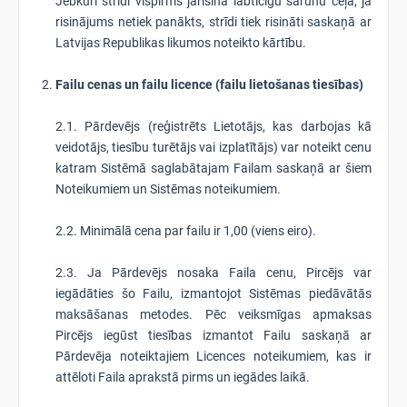
Jebkuri strīdi vispirms jārisina labticīgu sarunu ceļā; ja
risinājums netiek panākts, strīdi tiek risināti saskaņā ar
Latvijas Republikas likumos noteikto kārtību.
Failu cenas un failu licence (failu lietošanas tiesības)
2.1. Pārdevējs (reģistrēts Lietotājs, kas darbojas kā
veidotājs, tiesību turētājs vai izplatītājs) var noteikt cenu
katram Sistēmā saglabātajam Failam saskaņā ar šiem
Noteikumiem un Sistēmas noteikumiem.
2.2. Minimālā cena par failu ir 1,00 (viens eiro).
2.3. Ja Pārdevējs nosaka Faila cenu, Pircējs var
iegādāties šo Failu, izmantojot Sistēmas piedāvātās
maksāšanas metodes. Pēc veiksmīgas apmaksas
Pircējs iegūst tiesības izmantot Failu saskaņā ar
Pārdevēja noteiktajiem Licences noteikumiem, kas ir
attēloti Faila aprakstā pirms un iegādes laikā.