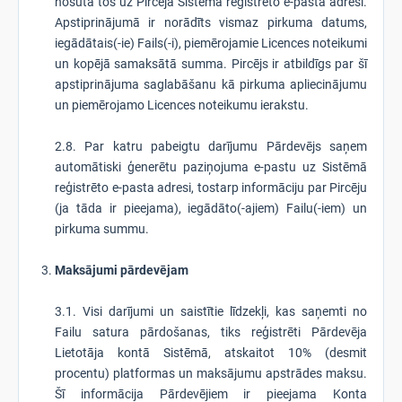
nosūta tos uz Pircēja Sistēmā reģistrēto e-pasta adresi.
Apstiprinājumā ir norādīts vismaz pirkuma datums,
iegādātais(-ie) Fails(-i), piemērojamie Licences noteikumi
un kopējā samaksātā summa. Pircējs ir atbildīgs par šī
apstiprinājuma saglabāšanu kā pirkuma apliecinājumu
un piemērojamo Licences noteikumu ierakstu.
2.8. Par katru pabeigtu darījumu Pārdevējs saņem
automātiski ģenerētu paziņojuma e-pastu uz Sistēmā
reģistrēto e-pasta adresi, tostarp informāciju par Pircēju
(ja tāda ir pieejama), iegādāto(-ajiem) Failu(-iem) un
pirkuma summu.
Maksājumi pārdevējam
3.1. Visi darījumi un saistītie līdzekļi, kas saņemti no
Failu satura pārdošanas, tiks reģistrēti Pārdevēja
Lietotāja kontā Sistēmā, atskaitot 10% (desmit
procentu) platformas un maksājumu apstrādes maksu.
Šī informācija Pārdevējiem ir pieejama Konta