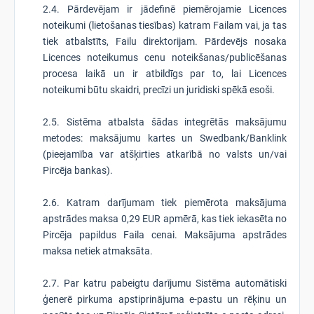
2.4. Pārdevējam ir jādefinē piemērojamie Licences
noteikumi (lietošanas tiesības) katram Failam vai, ja tas
tiek atbalstīts, Failu direktorijam. Pārdevējs nosaka
Licences noteikumus cenu noteikšanas/publicēšanas
procesa laikā un ir atbildīgs par to, lai Licences
noteikumi būtu skaidri, precīzi un juridiski spēkā esoši.
2.5. Sistēma atbalsta šādas integrētās maksājumu
metodes: maksājumu kartes un Swedbank/Banklink
(pieejamība var atšķirties atkarībā no valsts un/vai
Pircēja bankas).
2.6. Katram darījumam tiek piemērota maksājuma
apstrādes maksa 0,29 EUR apmērā, kas tiek iekasēta no
Pircēja papildus Faila cenai. Maksājuma apstrādes
maksa netiek atmaksāta.
2.7. Par katru pabeigtu darījumu Sistēma automātiski
ģenerē pirkuma apstiprinājuma e-pastu un rēķinu un