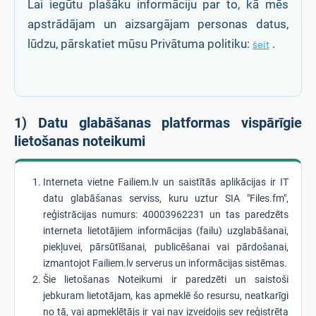
Lai iegūtu plašāku informāciju par to, kā mēs
apstrādājam un aizsargājam personas datus,
lūdzu, pārskatiet mūsu Privātuma politiku:
.
šeit
1) Datu glabāšanas platformas vispārīgie
lietošanas noteikumi
Interneta vietne Failiem.lv un saistītās aplikācijas ir IT
datu glabāšanas serviss, kuru uztur SIA "Files.fm",
reģistrācijas numurs: 40003962231 un tas paredzēts
interneta lietotājiem informācijas (failu) uzglabāšanai,
piekļuvei, pārsūtīšanai, publicēšanai vai pārdošanai,
izmantojot Failiem.lv serverus un informācijas sistēmas.
Šie lietošanas Noteikumi ir paredzēti un saistoši
jebkuram lietotājam, kas apmeklē šo resursu, neatkarīgi
no tā, vai apmeklētājs ir vai nav izveidojis sev reģistrēta