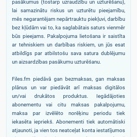
pasākumus (tostarp uzraudzību un uzturēšanu),
lai samazinātu riskus un uzturētu pieejamību,
mēs negarantējam nepārtrauktu piekļuvi, darbību
bez kļūdām vai to, ka saglabātais saturs vienmēr
būs pieejams. Pakalpojuma lietošana ir saistīta
ar tehniskiem un darbības riskiem, un jūs esat
atbildīgs par atbilstošu sava satura dublējumu
un aizsardzības pasākumu uzturēšanu.
Files.fm piedāvā gan bezmaksas, gan maksas
plānus un var piedāvāt arī maksas digitālos
un/vai drukātos produktus. Iegādājoties
abonementu vai citu maksas pakalpojumu,
maksa par izvēlēto norēķinu periodu tiek
iekasēta iepriekš. Abonementi tiek automātiski
atjaunoti, ja vien tos neatceļat konta iestatījumos