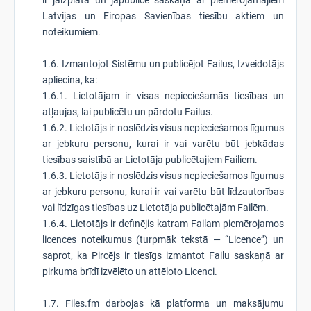
ir jāizplata un jāpublicē saskaņā ar piemērojamajiem
Latvijas un Eiropas Savienības tiesību aktiem un
noteikumiem.
1.6. Izmantojot Sistēmu un publicējot Failus, Izveidotājs
apliecina, ka:
1.6.1. Lietotājam ir visas nepieciešamās tiesības un
atļaujas, lai publicētu un pārdotu Failus.
1.6.2. Lietotājs ir noslēdzis visus nepieciešamos līgumus
ar jebkuru personu, kurai ir vai varētu būt jebkādas
tiesības saistībā ar Lietotāja publicētajiem Failiem.
1.6.3. Lietotājs ir noslēdzis visus nepieciešamos līgumus
ar jebkuru personu, kurai ir vai varētu būt līdzautorības
vai līdzīgas tiesības uz Lietotāja publicētajām Failēm.
1.6.4. Lietotājs ir definējis katram Failam piemērojamos
licences noteikumus (turpmāk tekstā — “Licence”) un
saprot, ka Pircējs ir tiesīgs izmantot Failu saskaņā ar
pirkuma brīdī izvēlēto un attēloto Licenci.
1.7. Files.fm darbojas kā platforma un maksājumu