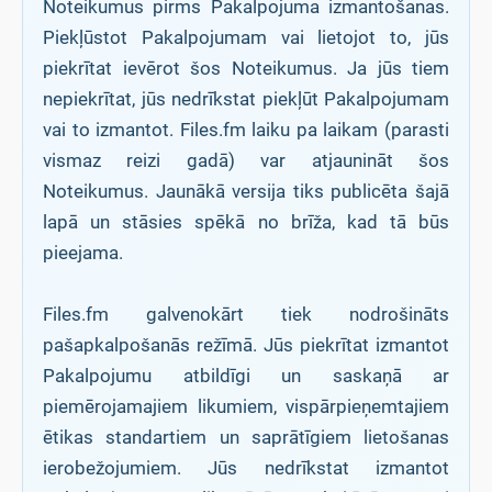
Noteikumus pirms Pakalpojuma izmantošanas.
Piekļūstot Pakalpojumam vai lietojot to, jūs
piekrītat ievērot šos Noteikumus. Ja jūs tiem
nepiekrītat, jūs nedrīkstat piekļūt Pakalpojumam
vai to izmantot. Files.fm laiku pa laikam (parasti
vismaz reizi gadā) var atjaunināt šos
Noteikumus. Jaunākā versija tiks publicēta šajā
lapā un stāsies spēkā no brīža, kad tā būs
pieejama.
Files.fm galvenokārt tiek nodrošināts
pašapkalpošanās režīmā. Jūs piekrītat izmantot
Pakalpojumu atbildīgi un saskaņā ar
piemērojamajiem likumiem, vispārpieņemtajiem
ētikas standartiem un saprātīgiem lietošanas
ierobežojumiem. Jūs nedrīkstat izmantot