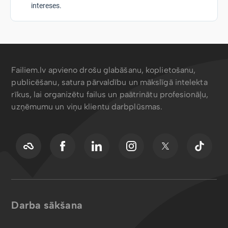
intereses.
Failiem.lv apvieno drošu glabāšanu, koplietošanu,
publicēšanu, satura pārvaldību un mākslīgā intelekta
rīkus, lai organizētu failus un paātrinātu profesionāļu,
uzņēmumu un viņu klientu darbplūsmas.
Darba sākšana