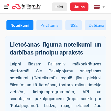
Ieiet
Jauns
Noteikumi
Privātums
NIS2
Dzēšana
Lietošanas līguma noteikumi un
darbības principu apraksts
Laipni lūdzam Failiem.lv mākoņkrātuves
platformā! Šie Pakalpojumu sniegšanas
noteikumi ("Noteikumi") regulē jūsu piekļuvi
Files.fm un tā lietošanu, tostarp mūsu tīmekļa
vietnēm, lietojumprogrammām, API un
saistītajiem pakalpojumiem (kopā saukti par
"Pakalpojumu"). Lūdzu, rūpīgi izlasiet šos