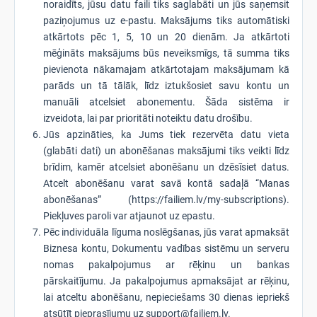
noraidīts, jūsu datu faili tiks saglabāti un jūs saņemsit
paziņojumus uz e-pastu. Maksājums tiks automātiski
atkārtots pēc 1, 5, 10 un 20 dienām. Ja atkārtoti
mēģināts maksājums būs neveiksmīgs, tā summa tiks
pievienota nākamajam atkārtotajam maksājumam kā
parāds un tā tālāk, līdz iztukšosiet savu kontu un
manuāli atcelsiet abonementu. Šāda sistēma ir
izveidota, lai par prioritāti noteiktu datu drošību.
Jūs apzināties, ka Jums tiek rezervēta datu vieta
(glabāti dati) un abonēšanas maksājumi tiks veikti līdz
brīdim, kamēr atcelsiet abonēšanu un dzēsīsiet datus.
Atcelt abonēšanu varat savā kontā sadaļā “Manas
abonēšanas” (https://failiem.lv/my-subscriptions).
Piekļuves paroli var atjaunot uz epastu.
Pēc individuāla līguma noslēgšanas, jūs varat apmaksāt
Biznesa kontu, Dokumentu vadības sistēmu un serveru
nomas pakalpojumus ar rēķinu un bankas
pārskaitījumu. Ja pakalpojumus apmaksājat ar rēķinu,
lai atceltu abonēšanu, nepieciešams 30 dienas iepriekš
atsūtīt pieprasījumu uz support@failiem.lv.