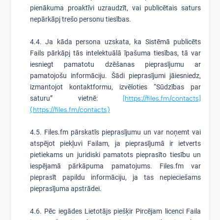
pienākuma proaktīvi uzraudzīt, vai publicētais saturs
nepārkāpj trešo personu tiesības.
4.4. Ja kāda persona uzskata, ka Sistēmā publicēts
Fails pārkāpj tās intelektuālā īpašuma tiesības, tā var
iesniegt pamatotu dzēšanas pieprasījumu ar
pamatojošu informāciju. Šādi pieprasījumi jāiesniedz,
izmantojot kontaktformu, izvēloties “Sūdzības par
saturu” vietnē:
[https://files.fm/contacts]
(https://files.fm/contacts)
4.5. Files.fm pārskatīs pieprasījumu un var noņemt vai
atspējot piekļuvi Failam, ja pieprasījumā ir ietverts
pietiekams un juridiski pamatots pieprasīto tiesību un
iespējamā pārkāpuma pamatojums. Files.fm var
pieprasīt papildu informāciju, ja tas nepieciešams
pieprasījuma apstrādei.
4.6. Pēc iegādes Lietotājs piešķir Pircējam licenci Faila