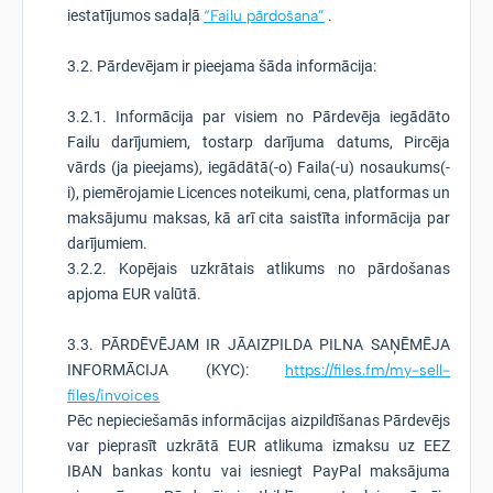
iestatījumos sadaļā
“Failu pārdošana”
.
3.2. Pārdevējam ir pieejama šāda informācija:
3.2.1. Informācija par visiem no Pārdevēja iegādāto
Failu darījumiem, tostarp darījuma datums, Pircēja
vārds (ja pieejams), iegādātā(-o) Faila(-u) nosaukums(-
i), piemērojamie Licences noteikumi, cena, platformas un
maksājumu maksas, kā arī cita saistīta informācija par
darījumiem.
3.2.2. Kopējais uzkrātais atlikums no pārdošanas
apjoma EUR valūtā.
3.3. PĀRDĒVĒJAM IR JĀAIZPILDA PILNA SAŅĒMĒJA
INFORMĀCIJA (KYC):
https://files.fm/my-sell-
files/invoices
Pēc nepieciešamās informācijas aizpildīšanas Pārdevējs
var pieprasīt uzkrātā EUR atlikuma izmaksu uz EEZ
IBAN bankas kontu vai iesniegt PayPal maksājuma