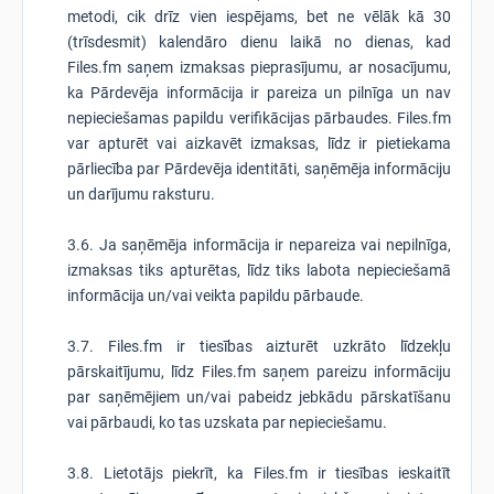
metodi, cik drīz vien iespējams, bet ne vēlāk kā 30
(trīsdesmit) kalendāro dienu laikā no dienas, kad
Files.fm saņem izmaksas pieprasījumu, ar nosacījumu,
ka Pārdevēja informācija ir pareiza un pilnīga un nav
nepieciešamas papildu verifikācijas pārbaudes. Files.fm
var apturēt vai aizkavēt izmaksas, līdz ir pietiekama
pārliecība par Pārdevēja identitāti, saņēmēja informāciju
un darījumu raksturu.
3.6. Ja saņēmēja informācija ir nepareiza vai nepilnīga,
izmaksas tiks apturētas, līdz tiks labota nepieciešamā
informācija un/vai veikta papildu pārbaude.
3.7. Files.fm ir tiesības aizturēt uzkrāto līdzekļu
pārskaitījumu, līdz Files.fm saņem pareizu informāciju
par saņēmējiem un/vai pabeidz jebkādu pārskatīšanu
vai pārbaudi, ko tas uzskata par nepieciešamu.
3.8. Lietotājs piekrīt, ka Files.fm ir tiesības ieskaitīt