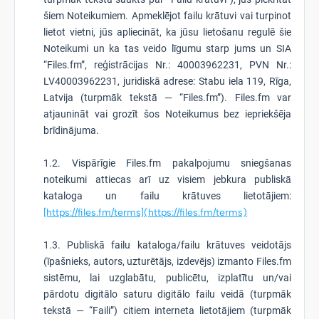
šiem Noteikumiem. Apmeklējot failu krātuvi vai turpinot
lietot vietni, jūs apliecināt, ka jūsu lietošanu regulē šie
Noteikumi un ka tas veido līgumu starp jums un SIA
“Files.fm”, reģistrācijas Nr.: 40003962231, PVN Nr.:
LV40003962231, juridiskā adrese: Stabu iela 119, Rīga,
Latvija (turpmāk tekstā — “Files.fm”). Files.fm var
atjaunināt vai grozīt šos Noteikumus bez iepriekšēja
brīdinājuma.
1.2. Vispārīgie Files.fm pakalpojumu sniegšanas
noteikumi attiecas arī uz visiem jebkura publiskā
kataloga un failu krātuves lietotājiem:
[https://files.fm/terms](https://files.fm/terms)
1.3. Publiskā failu kataloga/failu krātuves veidotājs
(īpašnieks, autors, uzturētājs, izdevējs) izmanto Files.fm
sistēmu, lai uzglabātu, publicētu, izplatītu un/vai
pārdotu digitālo saturu digitālo failu veidā (turpmāk
tekstā — “Faili”) citiem interneta lietotājiem (turpmāk