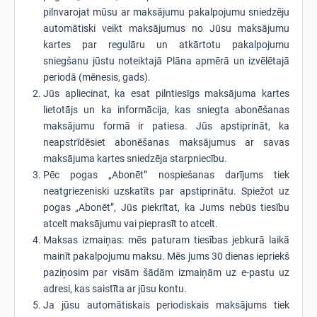
pilnvarojat mūsu ar maksājumu pakalpojumu sniedzēju
automātiski veikt maksājumus no Jūsu maksājumu
kartes par regulāru un atkārtotu pakalpojumu
sniegšanu jūstu noteiktajā Plāna apmērā un izvēlētajā
periodā (mēnesis, gads).
Jūs apliecinat, ka esat pilntiesīgs maksājuma kartes
lietotājs un ka informācija, kas sniegta abonēšanas
maksājumu formā ir patiesa. Jūs apstiprināt, ka
neapstrīdēsiet abonēšanas maksājumus ar savas
maksājuma kartes sniedzēja starpniecību.
Pēc pogas „Abonēt” nospiešanas darījums tiek
neatgriezeniski uzskatīts par apstiprinātu. Spiežot uz
pogas „Abonēt”, Jūs piekrītat, ka Jums nebūs tiesību
atcelt maksājumu vai pieprasīt to atcelt.
Maksas izmaiņas: mēs paturam tiesības jebkurā laikā
mainīt pakalpojumu maksu. Mēs jums 30 dienas iepriekš
paziņosim par visām šādām izmaiņām uz e-pastu uz
adresi, kas saistīta ar jūsu kontu.
Ja jūsu automātiskais periodiskais maksājums tiek