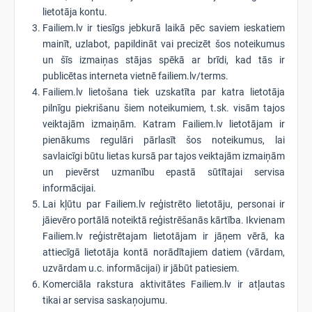
lietotāja kontu.
Failiem.lv ir tiesīgs jebkurā laikā pēc saviem ieskatiem
mainīt, uzlabot, papildināt vai precizēt šos noteikumus
un šīs izmaiņas stājas spēkā ar brīdi, kad tās ir
publicētas interneta vietnē failiem.lv/terms.
Failiem.lv lietošana tiek uzskatīta par katra lietotāja
pilnīgu piekrišanu šiem noteikumiem, t.sk. visām tajos
veiktajām izmaiņām. Katram Failiem.lv lietotājam ir
pienākums regulāri pārlasīt šos noteikumus, lai
savlaicīgi būtu lietas kursā par tajos veiktajām izmaiņām
un pievērst uzmanību epastā sūtītajai servisa
informācijai.
Lai kļūtu par Failiem.lv reģistrēto lietotāju, personai ir
jāievēro portālā noteiktā reģistrēšanās kārtība. Ikvienam
Failiem.lv reģistrētajam lietotājam ir jāņem vērā, ka
attiecīgā lietotāja kontā norādītajiem datiem (vārdam,
uzvārdam u.c. informācijai) ir jābūt patiesiem.
Komerciāla rakstura aktivitātes Failiem.lv ir atļautas
tikai ar servisa saskaņojumu.