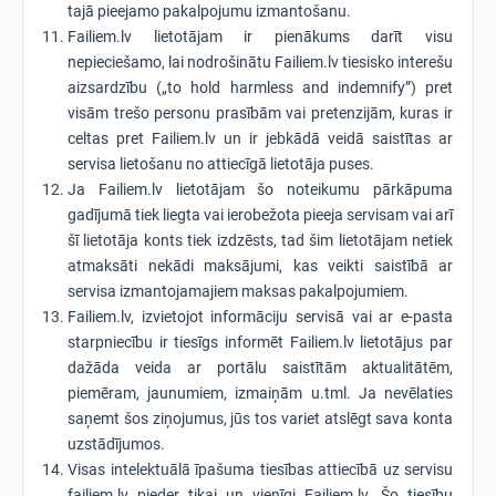
tajā pieejamo pakalpojumu izmantošanu.
Failiem.lv lietotājam ir pienākums darīt visu
nepieciešamo, lai nodrošinātu Failiem.lv tiesisko interešu
aizsardzību („to hold harmless and indemnify”) pret
visām trešo personu prasībām vai pretenzijām, kuras ir
celtas pret Failiem.lv un ir jebkādā veidā saistītas ar
servisa lietošanu no attiecīgā lietotāja puses.
Ja Failiem.lv lietotājam šo noteikumu pārkāpuma
gadījumā tiek liegta vai ierobežota pieeja servisam vai arī
šī lietotāja konts tiek izdzēsts, tad šim lietotājam netiek
atmaksāti nekādi maksājumi, kas veikti saistībā ar
servisa izmantojamajiem maksas pakalpojumiem.
Failiem.lv, izvietojot informāciju servisā vai ar e-pasta
starpniecību ir tiesīgs informēt Failiem.lv lietotājus par
dažāda veida ar portālu saistītām aktualitātēm,
piemēram, jaunumiem, izmaiņām u.tml. Ja nevēlaties
saņemt šos ziņojumus, jūs tos variet atslēgt sava konta
uzstādījumos.
Visas intelektuālā īpašuma tiesības attiecībā uz servisu
failiem.lv pieder tikai un vienīgi Failiem.lv. Šo tiesību