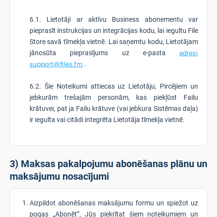
6.1. Lietotāji ar aktīvu Business abonementu var
pieprasīt instrukcijas un integrācijas kodu, lai iegultu File
Store savā tīmekļa vietnē. Lai saņemtu kodu, Lietotājam
jānosūta pieprasījums uz e-pasta
adresi
support@files.fm
.
6.2. Šie Noteikumi attiecas uz Lietotāju, Pircējiem un
jebkurām trešajām personām, kas piekļūst Failu
krātuvei, pat ja Failu krātuve (vai jebkura Sistēmas daļa)
ir iegulta vai citādi integrēta Lietotāja tīmekļa vietnē.
3) Maksas pakalpojumu abonēšanas plānu un
maksājumu nosacījumi
Aizpildot abonēšanas maksājumu formu un spiežot uz
pogas „Abonēt”, Jūs piekrītat šiem noteikumiem un