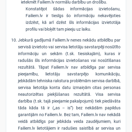
ietekmēt Failiem.lv normālu darbību un drošību.
Konstatējot šādas informācijas izvietošanu,
Failiem.lv ir tiesīgs šo informāciju nekavējoties
izdzēst, kā arī dzēst šīs informācijas izvietotāja
profilu vai bloķēt tam pieeju uz laiku.
Jebkurā gadījumā Failiem.lv nenes nekādu atbildību par
servisā izvietoto vai servisa lietotāju savstarpēji nosūtīto
informāciju un sekām (t.sk. tiesiskajām), kuras ir
radušās šīs informācijas izvietošanas vai nosūtīšanas
rezultātā. Tāpat Failiem.lv nav atbildīga par servisa
pieejamību, lietotāju savstarpējo komunikāciju,
jebkādām tehniska rakstura problēmām servisa darbībā,
servisa lietotāja konta datu izmaiņām citas personas
neautorizētas piekļūšanas rezultātā. Visa servisa
darbība (t.sk. tajā pieejamie pakalpojumi) tiek piedāvāta
tāda kāda tā ir („as – is”) bez nekādām papildus
garantijām no Failiem.lv. Bez tam, Failiem.lv nav nekādā
veidā atbildīgs par jebkāda veida zaudējumiem, kuri
Failiem.lv lietotājiem ir radušies saistībā ar servisa un