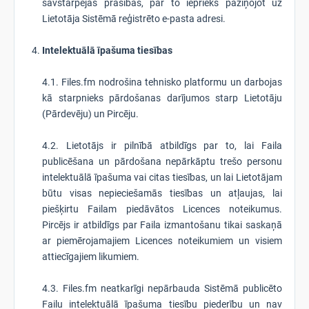
savstarpējas prasības, par to iepriekš paziņojot uz
Lietotāja Sistēmā reģistrēto e-pasta adresi.
Intelektuālā īpašuma tiesības
4.1. Files.fm nodrošina tehnisko platformu un darbojas
kā starpnieks pārdošanas darījumos starp Lietotāju
(Pārdevēju) un Pircēju.
4.2. Lietotājs ir pilnībā atbildīgs par to, lai Faila
publicēšana un pārdošana nepārkāptu trešo personu
intelektuālā īpašuma vai citas tiesības, un lai Lietotājam
būtu visas nepieciešamās tiesības un atļaujas, lai
piešķirtu Failam piedāvātos Licences noteikumus.
Pircējs ir atbildīgs par Faila izmantošanu tikai saskaņā
ar piemērojamajiem Licences noteikumiem un visiem
attiecīgajiem likumiem.
4.3. Files.fm neatkarīgi nepārbauda Sistēmā publicēto
Failu intelektuālā īpašuma tiesību piederību un nav