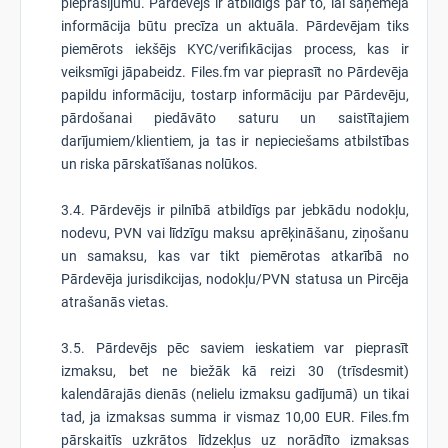
pieprasījumu. Pārdevējs ir atbildīgs par to, lai saņēmēja
informācija būtu precīza un aktuāla. Pārdevējam tiks
piemērots iekšējs KYC/verifikācijas process, kas ir
veiksmīgi jāpabeidz. Files.fm var pieprasīt no Pārdevēja
papildu informāciju, tostarp informāciju par Pārdevēju,
pārdošanai piedāvāto saturu un saistītajiem
darījumiem/klientiem, ja tas ir nepieciešams atbilstības
un riska pārskatīšanas nolūkos.
3.4. Pārdevējs ir pilnībā atbildīgs par jebkādu nodokļu,
nodevu, PVN vai līdzīgu maksu aprēķināšanu, ziņošanu
un samaksu, kas var tikt piemērotas atkarībā no
Pārdevēja jurisdikcijas, nodokļu/PVN statusa un Pircēja
atrašanās vietas.
3.5. Pārdevējs pēc saviem ieskatiem var pieprasīt
izmaksu, bet ne biežāk kā reizi 30 (trīsdesmit)
kalendārajās dienās (nelielu izmaksu gadījumā) un tikai
tad, ja izmaksas summa ir vismaz 10,00 EUR. Files.fm
pārskaitīs uzkrātos līdzekļus uz norādīto izmaksas