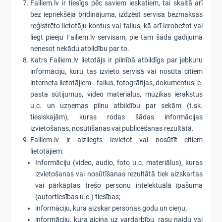
Failiem.lv ir tiesīgs pēc saviem ieskatiem, tai skaitā arī
bez iepriekšēja brīdinājuma, izdzēst servisa bezmaksas
reģistrēto lietotāju kontus vai failus, kā arī ierobežot vai
liegt pieeju Failiem.lv servisam, pie tam šādā gadījumā
nenesot nekādu atbildību par to.
Katrs Failiem.lv lietotājs ir pilnībā atbildīgs par jebkuru
informāciju, kuru tas izvieto servisā vai nosūta citiem
interneta lietotājiem - failus, fotogrāfijas, dokumentus, e-
pasta sūtījumus, video materiālus, mūzikas ierakstus
u.c. un uzņemas pilnu atbildību par sekām (t.sk.
tiesiskajām), kuras rodas šādas informācijas
izvietošanas, nosūtīšanas vai publicēšanas rezultātā.
Failiem.lv ir aizliegts ievietot vai nosūtīt citiem
lietotājiem:
Informāciju (video, audio, foto u.c. materiālus), kuras
izvietošanas vai nosūtīšanas rezultātā tiek aizskartas
vai pārkāptas trešo personu intelektuālā īpašuma
(autortiesības u.c.) tiesības;
informāciju, kura aizskar personas godu un cieņu;
informāciju, kura aicina uz vardarbību, rasu naidu vai