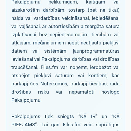
Pakalpojumu nelikumīgām, kaitīgām vai
aizskarošām darbībām, tostarp (bet ne tikai)
naida vai vardarbības veicināšanai, iebiedēšanai
vai vajāšanai, ar autortiesībām aizsargāta satura
izplatīšanai bez nepieciešamajām tiesībām vai
atļaujām, mēģinājumiem iegūt neatļautu piekļuvi
datiem vai sistēmām, ļaunprogrammatūras
ieviešanai vai Pakalpojuma darbības vai drošības
traucēšanai. Files.fm var noņemt, ierobežot vai
atspējot piekļuvi saturam vai kontiem, kas
pārkāpj šos Noteikumus, pārkāpj tiesības, rada
drošības risku vai nepamatoti noslogo
Pakalpojumu.
Pakalpojums tiek sniegts “KĀ IR” un “KĀ
PIEEJAMS”. Lai gan Files.fm veic saprātīgus