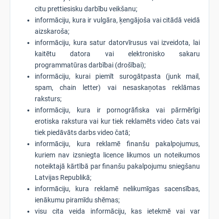
citu prettiesisku darbību veikšanu;
informāciju, kura ir vulgāra, ķengājoša vai citādā veidā
aizskaroša;
informāciju, kura satur datorvīrusus vai izveidota, lai
kaitētu datora vai elektronisko sakaru
programmatūras darbībai (drošībai);
informāciju, kurai piemīt surogātpasta (junk mail,
spam, chain letter) vai nesaskaņotas reklāmas
raksturs;
informāciju, kura ir pornogrāfiska vai pārmērīgi
erotiska rakstura vai kur tiek reklamēts video čats vai
tiek piedāvāts darbs video čatā;
informāciju, kura reklamē finanšu pakalpojumus,
kuriem nav izsniegta licence likumos un noteikumos
noteiktajā kārtībā par finanšu pakalpojumu sniegšanu
Latvijas Republikā;
informāciju, kura reklamē nelikumīgas sacensības,
ienākumu piramīdu shēmas;
visu cita veida informāciju, kas ietekmē vai var