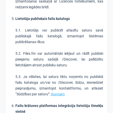
izmantošanai saskaņā ar Licences noteikumiem, kas
redzami iegādes brīdī.
Lietotāja publiskais failu katalogs
5.1. Lietotājs var publicēt atlasītu saturu savā
publiskajā failu katalogā, izmantojot Sistēmas
publicēšanas rīkus.
5.2. Files.fm var automātiski iekļaut un rādīt publiski
pieejamu saturu sadaļā /Discover, lai palīdzētu
lietotājiem atrast publisku saturu.
5.3. Ja vēlaties, lai saturs tiktu noņemts no publiskā
failu kataloga un/vai no /Discover, lūdzu, iesniedziet
pieprasījumu, izmantojot kontaktformu, un atlasiet
“Sūdzības par saturu”:
/kontakti
Failu krātuves platformas integrācija lietotāja tīmekļa
vietnē