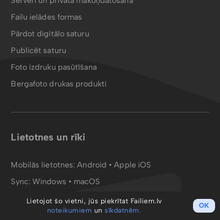
Serveri un privātā mākoņdatošana
Failu ielādes formas
Pārdot digitālo saturu
Publicēt saturu
Foto izdruku pasūtīšana
Bergafoto drukas produkti
Lietotnes un rīki
Mobilās lietotnes:
Android
•
Apple iOS
Sync:
Windows • macOS
Failu konvertors:
PDF
•
MP4
Lietojot šo vietni, jūs piekrītat Failiem.lv
OK
noteikumiem
un
sīkdatnēm.
WebDAV disks