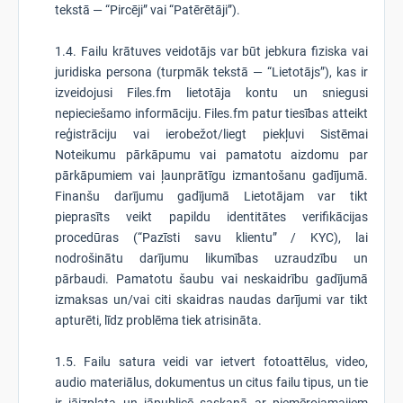
tekstā — “Pircēji” vai “Patērētāji”).
1.4. Failu krātuves veidotājs var būt jebkura fiziska vai
juridiska persona (turpmāk tekstā — “Lietotājs”), kas ir
izveidojusi Files.fm lietotāja kontu un sniegusi
nepieciešamo informāciju. Files.fm patur tiesības atteikt
reģistrāciju vai ierobežot/liegt piekļuvi Sistēmai
Noteikumu pārkāpumu vai pamatotu aizdomu par
pārkāpumiem vai ļaunprātīgu izmantošanu gadījumā.
Finanšu darījumu gadījumā Lietotājam var tikt
pieprasīts veikt papildu identitātes verifikācijas
procedūras (“Pazīsti savu klientu” / KYC), lai
nodrošinātu darījumu likumības uzraudzību un
pārbaudi. Pamatotu šaubu vai neskaidrību gadījumā
izmaksas un/vai citi skaidras naudas darījumi var tikt
apturēti, līdz problēma tiek atrisināta.
1.5. Failu satura veidi var ietvert fotoattēlus, video,
audio materiālus, dokumentus un citus failu tipus, un tie