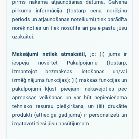
pirms nākamā atjaunošanas datuma. Galvenā
pirkuma informācija (tostarp cena, norēķinu
periods un atjaunošanas noteikumi) tiek parādīta
norēķinoties un tiek nosūtīta arī pa e-pastu jūsu
uzskaitei.
Maksājumi netiek atmaksāti,
jo: (i) jums ir
iespēja novērtēt Pakalpojumu (tostarp,
izmantojot bezmaksas lietošanas un/vai
izmēģinājuma funkcijas); (ii) maksas funkcijas un
pakalpojumi kļūst pieejami nekavējoties pēc
apmaksas veikšanas un var būt nepieciešama
tehnisko resursu piešķiršana; un (iii) drukātie
produkti (attiecīgā gadījumā) ir personalizēti un
izgatavoti tieši jūsu pasūtījumam.