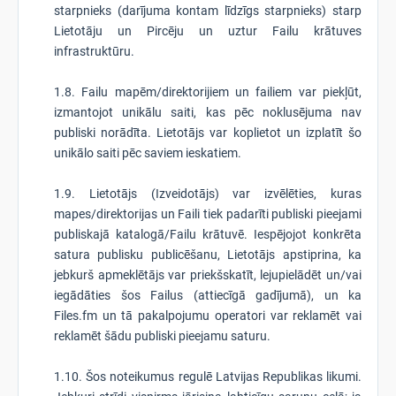
starpnieks (darījuma kontam līdzīgs starpnieks) starp
Lietotāju un Pircēju un uztur Failu krātuves
infrastruktūru.
1.8. Failu mapēm/direktorijiem un failiem var piekļūt,
izmantojot unikālu saiti, kas pēc noklusējuma nav
publiski norādīta. Lietotājs var koplietot un izplatīt šo
unikālo saiti pēc saviem ieskatiem.
1.9. Lietotājs (Izveidotājs) var izvēlēties, kuras
mapes/direktorijas un Faili tiek padarīti publiski pieejami
publiskajā katalogā/Failu krātuvē. Iespējojot konkrēta
satura publisku publicēšanu, Lietotājs apstiprina, ka
jebkurš apmeklētājs var priekšskatīt, lejupielādēt un/vai
iegādāties šos Failus (attiecīgā gadījumā), un ka
Files.fm un tā pakalpojumu operatori var reklamēt vai
reklamēt šādu publiski pieejamu saturu.
1.10. Šos noteikumus regulē Latvijas Republikas likumi.