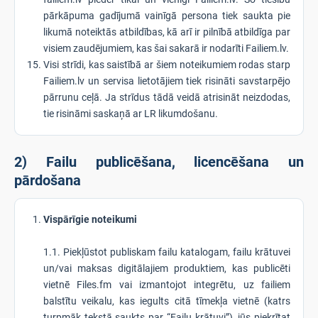
pārkāpuma gadījumā vainīgā persona tiek saukta pie
likumā noteiktās atbildības, kā arī ir pilnībā atbildīga par
visiem zaudējumiem, kas šai sakarā ir nodarīti Failiem.lv.
Visi strīdi, kas saistībā ar šiem noteikumiem rodas starp
Failiem.lv un servisa lietotājiem tiek risināti savstarpējo
pārrunu ceļā. Ja strīdus tādā veidā atrisināt neizdodas,
tie risināmi saskaņā ar LR likumdošanu.
2) Failu publicēšana, licencēšana un
pārdošana
Vispārīgie noteikumi
1.1. Piekļūstot publiskam failu katalogam, failu krātuvei
un/vai maksas digitālajiem produktiem, kas publicēti
vietnē Files.fm vai izmantojot integrētu, uz failiem
balstītu veikalu, kas iegults citā tīmekļa vietnē (katrs
turpmāk tekstā saukts par “Failu krātuvi”), jūs piekrītat