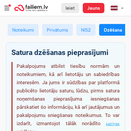
Ieiet
Jauns
Noteikumi
Privātums
NIS2
Dzēšana
Satura dzēšanas pieprasījumi
Pakalpojums atbilst tiesību normām un
noteikumiem, kā arī lietotāju un sabiedrības
interesēm. Ja jums ir sūdzības par platformā
publicēto lietotāju saturu, lūdzu, pirms satura
noņemšanas pieprasījuma iesniegšanas
pārskatiet šo informāciju, kā arī jautājumus un
pakalpojumu sniegšanas noteikumus. To var
izdarīt, izmantojot tālāk norādīto
saziņas