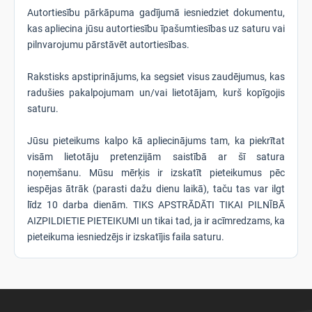
Autortiesību pārkāpuma gadījumā iesniedziet dokumentu,
kas apliecina jūsu autortiesību īpašumtiesības uz saturu vai
pilnvarojumu pārstāvēt autortiesības.
Rakstisks apstiprinājums, ka segsiet visus zaudējumus, kas
radušies pakalpojumam un/vai lietotājam, kurš kopīgojis
saturu.
Jūsu pieteikums kalpo kā apliecinājums tam, ka piekrītat
visām lietotāju pretenzijām saistībā ar šī satura
noņemšanu. Mūsu mērķis ir izskatīt pieteikumus pēc
iespējas ātrāk (parasti dažu dienu laikā), taču tas var ilgt
līdz 10 darba dienām. TIKS APSTRĀDĀTI TIKAI PILNĪBĀ
AIZPILDIETIE PIETEIKUMI un tikai tad, ja ir acīmredzams, ka
pieteikuma iesniedzējs ir izskatījis faila saturu.