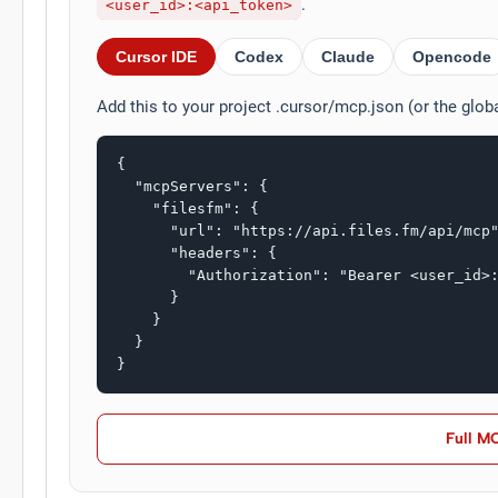
.
<user_id>:<api_token>
Cursor IDE
Codex
Claude
Opencode
Add this to your project .cursor/mcp.json (or the glob
{

  "mcpServers": {

    "filesfm": {

      "url": "https://api.files.fm/api/mcp"
      "headers": {

        "Authorization": "Bearer <user_id>:
      }

    }

  }

}
Full M