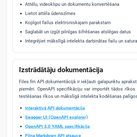
Attēlu, videoklipu un dokumentu konvertēšana
Lietot attēla ūdenszīmes
Kopīgot failus elektroniskajam parakstam
Saglabāt un izgūt pilnīgas šifrēšanas atslēgas datus
Integrējiet mākslīgā intelekta darbinātas failu un sat
Izstrādātāju dokumentācija
Files.fm API dokumentācijā ir iekļauti galapunktu apraksti
piemēri. OpenAPI specifikāciju var importēt tādos rīkos
testēšanas rīkos un mākslīgā intelekta kodēšanas palīgo
Interaktīvā API dokumentācija
Swagger UI (OpenAPI explorer)
OpenAPI 3.0 YAML specifikācija
Pilna Markdown API atsauce