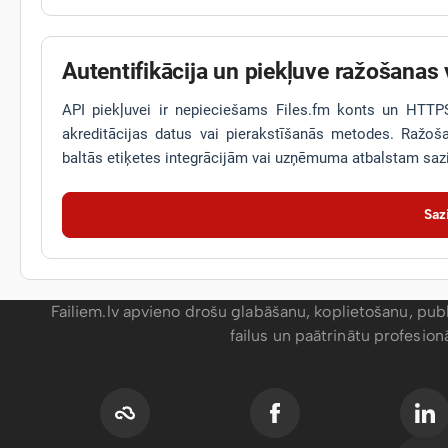
Autentifikācija un piekļuve ražošanas 
API piekļuvei ir nepieciešams Files.fm konts un HTTPS. 
akreditācijas datus vai pierakstīšanās metodes. Ražo
baltās etiķetes integrācijām vai uzņēmuma atbalstam sazi
Saz
Failiem.lv apvieno drošu glabāšanu, koplietošanu, publ
failus un paātrinātu profesio