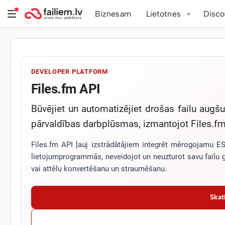
Biznesam
Lietotnes
Disco
DEVELOPER PLATFORM
Files.fm API
Būvējiet un automatizējiet drošas failu augš
pārvaldības darbplūsmas, izmantojot Files.f
Files.fm API ļauj izstrādātājiem integrēt mērogojamu ES
lietojumprogrammās, neveidojot un neuzturot savu failu g
vai attēlu konvertēšanu un straumēšanu.
Skat