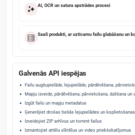
AI, OCR un satura apstrādes procesi
SaaS produkti, ar uzticamu failu glabāšanu un k
Galvenās API iespējas
Failu augšupielāde, lejupielāde, pārdēvēšana, pārvieto
Mapju izveide, pārdēvēšana, pārvietošana, dzēšana un
Izgūt failu un mapju metadatus
Ģenerējiet drošas tiešās lejupielādes un koplietošanas
Izveidojiet ZIP arhīvus un torrent failus
Izmantojiet attēlu sīktēlus un video priekšskatījumus