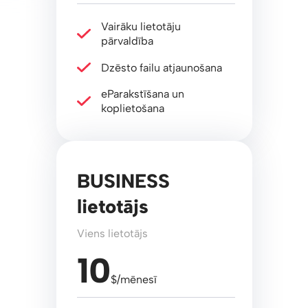
Vairāku lietotāju
pārvaldība
Dzēsto failu atjaunošana
eParakstīšana un
koplietošana
BUSINESS
lietotājs
Viens lietotājs
10
$/mēnesī