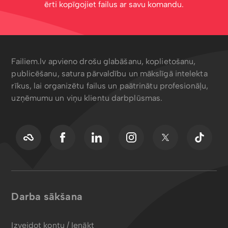
ērti kopīgojiet failus ar savu komandu.
Failiem.lv apvieno drošu glabāšanu, koplietošanu,
publicēšanu, satura pārvaldību un mākslīgā intelekta
rīkus, lai organizētu failus un paātrinātu profesionāļu,
uzņēmumu un viņu klientu darbplūsmas.
Darba sākšana
Izveidot kontu / Ienākt