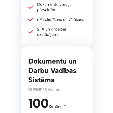
Dokumentu versiju
pārvaldība
eParakstīšana un vīzēšana
2FA un drošības
uzstādījumi
Dokumentu un
Darbu Vadības
Sistēma
BUSINESS kontam
100
$/mēnesī