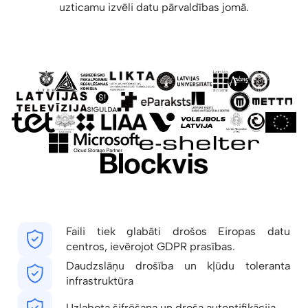
uzticamu izvēli datu pārvaldības jomā.
Faili tiek glabāti drošos Eiropas datu
centros, ievērojot GDPR prasības.
Daudzslāņu drošība un kļūdu toleranta
infrastruktūra
Uzlabota šifrēšana un droša autentifikācija