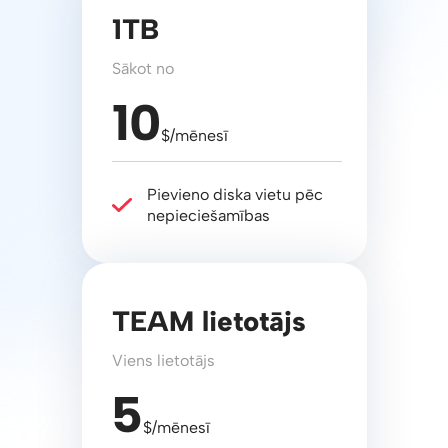
1TB
Sākot no
10
$/mēnesī
Pievieno diska vietu pēc
nepieciešamības
TEAM lietotājs
Viens lietotājs
5
$/mēnesī