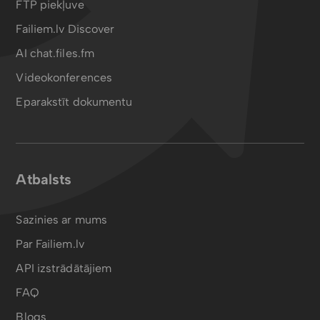
FTP piekļuve
Failiem.lv Discover
AI chat.files.fm
Videokonferences
Eparakstīt dokumentu
Atbalsts
Sazinies ar mums
Par Failiem.lv
API izstrādātājiem
FAQ
Blogs