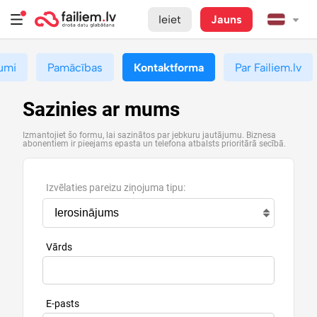
Ieiet
Jauns
umi
Pamācības
Kontaktforma
Par Failiem.lv
Sazinies ar mums
Izmantojiet šo formu, lai sazinātos par jebkuru jautājumu. Biznesa
abonentiem ir pieejams epasta un telefona atbalsts prioritārā secībā.
Izvēlaties pareizu ziņojuma tipu:
Vārds
E-pasts