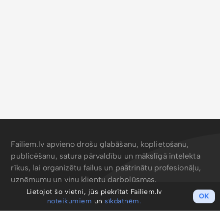
Failiem.lv apvieno drošu glabāšanu, koplietošanu,
publicēšanu, satura pārvaldību un mākslīgā intelekta
rīkus, lai organizētu failus un paātrinātu profesionāļu,
uzņēmumu un viņu klientu darbplūsmas.
Lietojot šo vietni, jūs piekrītat Failiem.lv
OK
noteikumiem
un
sīkdatnēm.