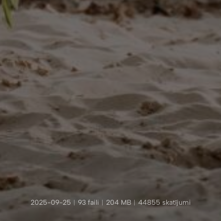
2025-09-25
︱
93 faili
︱
204 MB
︱
44855 skatījumi