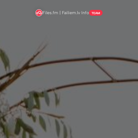
Files.fm | Failiem.lv Info
TEAM