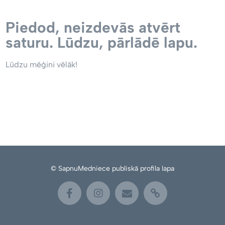
Piedod, neizdevās atvērt
saturu. Lūdzu, pārlādē lapu.
Lūdzu mēģini vēlāk!
© SapnuMedniece publiskā profila lapa