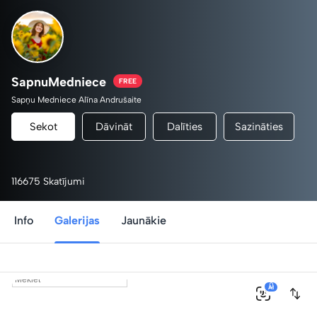
SapnuMedniece
FREE
Sapņu Medniece Alīna Andrušaite
Sekot
Dāvināt
Dalīties
Sazināties
116675 Skatījumi
Info
Galerijas
Jaunākie
0
AI