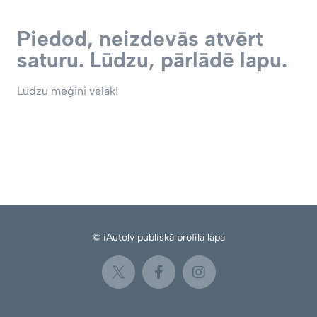
Piedod, neizdevās atvērt
saturu. Lūdzu, pārlādē lapu.
Lūdzu mēģini vēlāk!
© iAutolv publiskā profila lapa