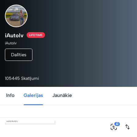
iAutolv
LIFETIME
iAutolv
Dalīties
105445 Skatījumi
Info
Galerijas
Jaunākie
0
AI