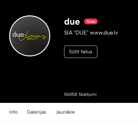
due
TEAM
SIA "DUE" www.due.lv
Sūtīt failus
106158 Skatījumi
Info
Galerijas
Jaunākie