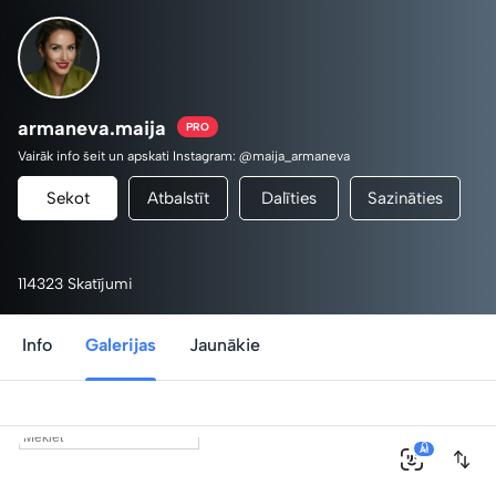
armaneva.maija
PRO
Vairāk info šeit un apskati Instagram: @maija_armaneva
Sekot
Atbalstīt
Dalīties
Sazināties
114323 Skatījumi
Info
Galerijas
Jaunākie
0
AI