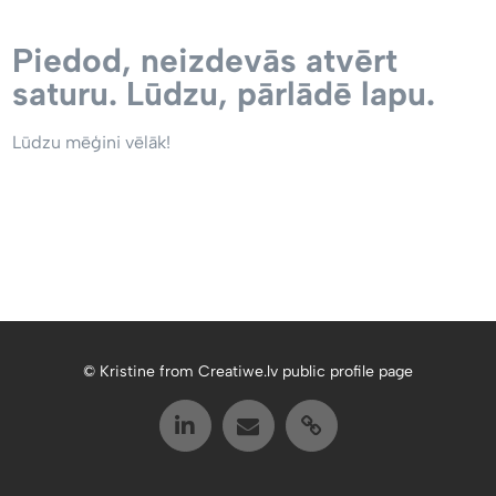
Piedod, neizdevās atvērt
saturu. Lūdzu, pārlādē lapu.
Lūdzu mēģini vēlāk!
© Kristine from Creatiwe.lv public profile page