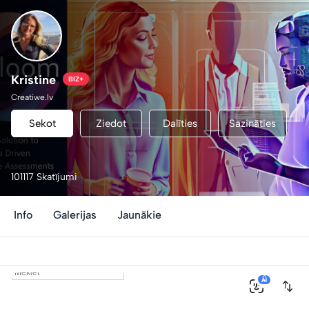
Kristine
BIZ+
Creatiwe.lv
Sekot
Ziedot
Dalīties
Sazināties
101117 Skatījumi
Info
Galerijas
Jaunākie
0
AI