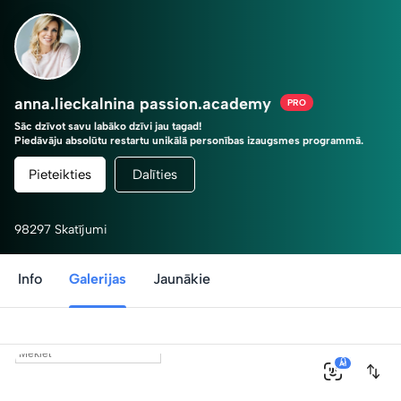
anna.lieckalnina passion.academy
PRO
Sāc dzīvot savu labāko dzīvi jau tagad!
Piedāvāju absolūtu restartu unikālā personības izaugsmes programmā.
Tu esi savas dzīves režisors!
Pieteikties
Dalīties
98297 Skatījumi
Info
Galerijas
Jaunākie
0
AI